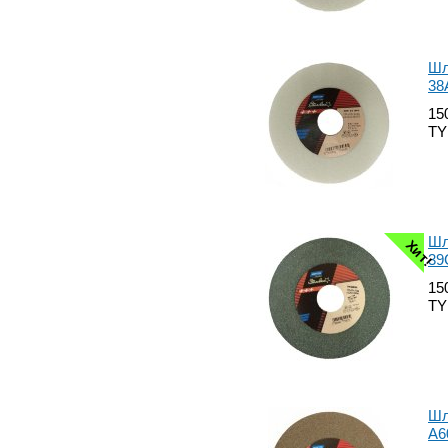
Шл
38
15
TY
Шл
Хит!
39
15
TY
Шл
А6