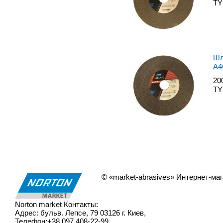
TY
Шл
А4
20
TY
© «market-abrasives» Интернет-ма
Norton market
Контакты:
Адрес:
бульв. Лепсе, 79
03126
г. Киев
,
Телефон:
+38 097 408-22-99