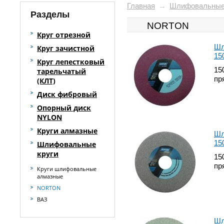
Главная
→
Шлифовальные
Разделы
NORTON
Круг отрезной
Шл
Круг зачистной
15
Круг лепестковый
15
тарельчатый
пр
(КЛТ)
Диск фибровый
Опорный диск
NYLON
Круги алмазные
Шл
15
Шлифовальные
круги
15
пр
Круги шлифовальные
алмазные
NORTON
ВАЗ
Шл