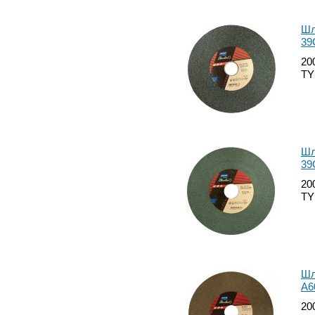
Шл
39
20
TY
Шл
39
20
TY
Шл
А6
20