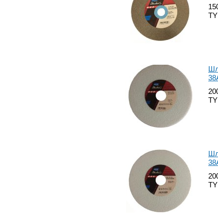
15
TY
Шл
38
20
TY
Шл
38
20
TY