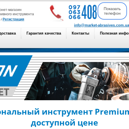
Показать
рнет-магазин
телефон
зивного инструмента
Регистрация
/
info@market-abrasives.com.u
доставка
Гарантия качества
Контакты
Полезная инф
нальный инструмент Premium
доступной цене