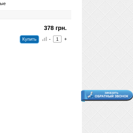
ные
378 грн.
-
+