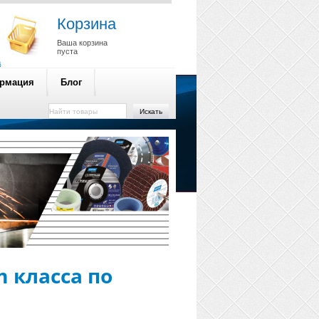
Корзина
Ваша корзина
пуста
a
ормация
Блог
Искать
 класса по