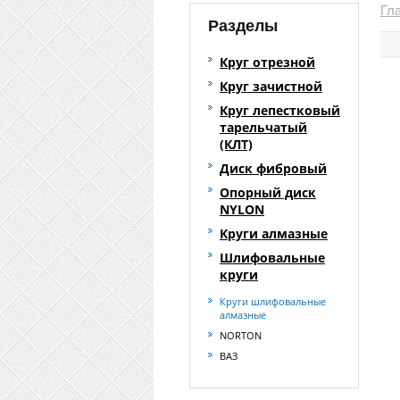
Гл
Разделы
Круг отрезной
Круг зачистной
Круг лепестковый
тарельчатый
(КЛТ)
Диск фибровый
Опорный диск
NYLON
Круги алмазные
Шлифовальные
круги
Круги шлифовальные
алмазные
NORTON
ВАЗ