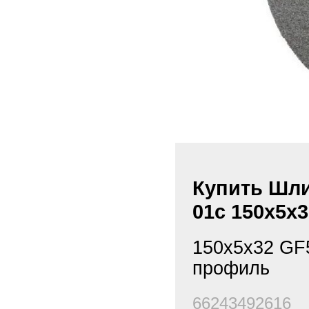
Купить Шл
01с 150х5х3
150х5х32 GF
профиль
66243492616