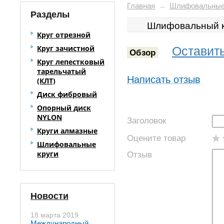
Главная
→
Шлифовальные
Разделы
Шлифовальный к
Круг отрезной
Круг зачистной
Оставить
Обзор
Круг лепестковый
тарельчатый
Написать отзыв
(КЛТ)
Диск фибровый
Опорный диск
NYLON
Заголовок
Круги алмазные
Оцените товар
Шлифовальные
круги
Отзыв
Новости
18 марта 2019
Международный