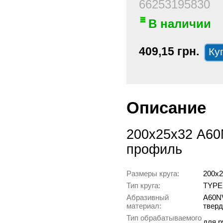
66253195830
В наличии
409,15 грн.
Описание
200х25х32 А60
профиль
Размеры круга:
200х2
Тип круга:
TYPE
Абразивный
А60NV
материал:
тверд
Тип обрабатываемого
для р