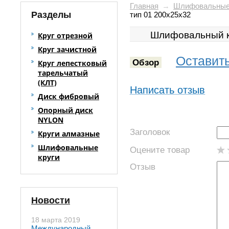
Главная
→
Шлифовальные
Разделы
тип 01 200х25х32
Шлифовальный к
Круг отрезной
Круг зачистной
Оставить
Обзор
Круг лепестковый
тарельчатый
(КЛТ)
Написать отзыв
Диск фибровый
Опорный диск
NYLON
Заголовок
Круги алмазные
Шлифовальные
Оцените товар
круги
Отзыв
Новости
18 марта 2019
Международный