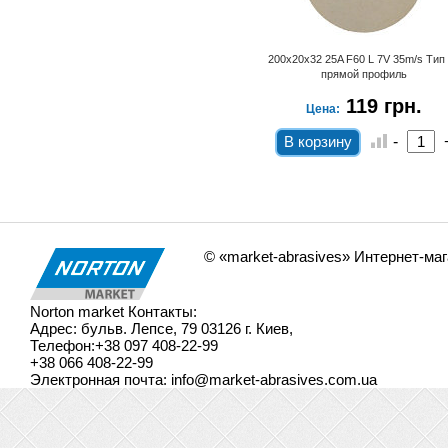
200х20х32 25A F60 L 7V 35m/s Тип 01
200х20х32 25A F60 L 7V 35m/s Тип
прямой профиль
прямой профиль
119 грн.
119 грн.
Цена:
Цена:
-
+
-
Шлифовальный круг ВАЗ 25А
F60 200х20х32 Тип 01
© «market-abrasives» Интернет-ма
Norton market
Контакты:
Адрес:
бульв. Лепсе, 79
03126
г. Киев
,
Телефон:
+38 097 408-22-99
+38 066 408-22-99
Электронная почта:
info@market-abrasives.com.ua
200х20х32 25A F60 L 7V 35m/s Тип 01
прямой профиль