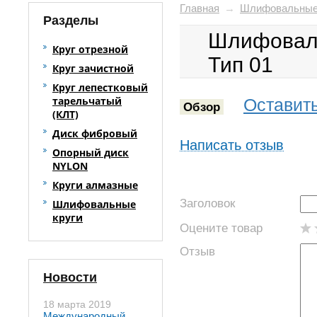
Главная
→
Шлифовальные
Разделы
Шлифоваль
Круг отрезной
Тип 01
Круг зачистной
Круг лепестковый
тарельчатый
Оставить
Обзор
(КЛТ)
Диск фибровый
Написать отзыв
Опорный диск
NYLON
Круги алмазные
Заголовок
Шлифовальные
круги
Оцените товар
Отзыв
Новости
18 марта 2019
Международный