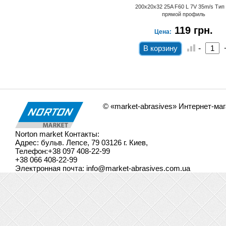
200х20х32 25A F60 L 7V 35m/s Тип 01
200х20х32 25A F60 L 7V 35m/s Тип
прямой профиль
прямой профиль
119 грн.
119 грн.
Цена:
Цена:
-
+
-
Шлифовальный круг ВАЗ 25А
F60 200х20х32 Тип 01
© «market-abrasives» Интернет-ма
Norton market
Контакты:
Адрес:
бульв. Лепсе, 79
03126
г. Киев
,
Телефон:
+38 097 408-22-99
+38 066 408-22-99
Электронная почта:
info@market-abrasives.com.ua
200х20х32 25A F60 L 7V 35m/s Тип 01
прямой профиль
119 грн.
Цена: