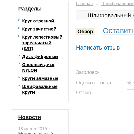
Главная
→
Шлифовальные
Разделы
Шлифовальный кр
Круг отрезной
Круг зачистной
Оставить
Обзор
Круг лепестковый
тарельчатый
Написать отзыв
(КЛТ)
Диск фибровый
Опорный диск
NYLON
Заголовок
Круги алмазные
Оцените товар
Шлифовальные
круги
Отзыв
Новости
18 марта 2019
Международный