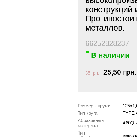
высокопроизв
конструкций
Противостоит
металлов.
66252828237
В наличии
25,50 грн.
35 грн.
Размеры круга:
125х1,
Тип круга:
TYPE 4
Абразивный
A60Q и
материал:
Тип
максим