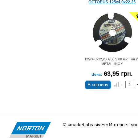
 мм
NORZON F827 P120 125 мм
OCTOPUS 125х4,0х22,23
ew!
New!
N
125мм F827 P120
125х4,0х22,23 А 60 S 80 м/с Тип 
METAL- INOX
.
16,65 грн.
63,95 грн.
Цена:
Цена:
+
-
+
-
© «market-abrasives» Интернет-ма