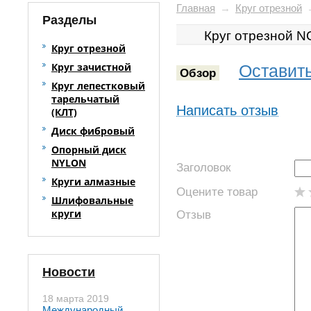
Главная
→
Круг отрезной
Разделы
Круг отрезной 
Круг отрезной
Круг зачистной
Оставить
Обзор
Круг лепестковый
тарельчатый
Написать отзыв
(КЛТ)
Диск фибровый
Опорный диск
NYLON
Заголовок
Круги алмазные
Оцените товар
Шлифовальные
круги
Отзыв
Новости
18 марта 2019
Международный