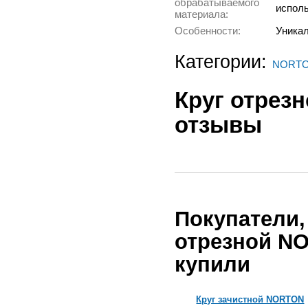
обрабатываемого
исполь
материала:
Особенности:
Уникал
Категории:
NORTO
Круг отрез
отзывы
Покупатели,
отрезной NO
купили
TON
Диск фибровый NORTON
Круг зачистной NORTON