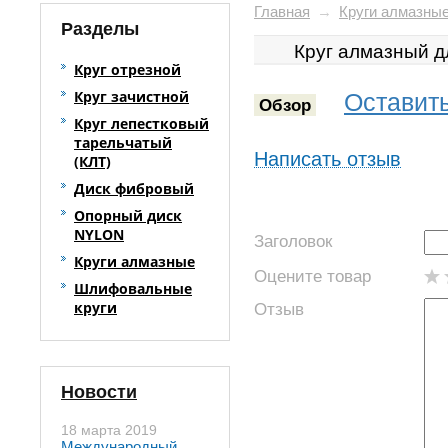
Главная
→
Круги алмазны
Разделы
Круг алмазный д
Круг отрезной
Круг зачистной
Оставить
Обзор
Круг лепестковый
тарельчатый
Написать отзыв
(КЛТ)
Диск фибровый
Опорный диск
NYLON
Заголовок
Круги алмазные
Оцените товар
Шлифовальные
круги
Отзыв
Новости
18 марта 2019
Международный